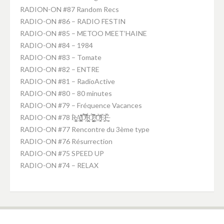
RADION-ON #87 Random Recs
RADIO-ON #86 – RADIO FESTIN
RADIO-ON #85 – METOO MEET’HAINE
RADIO-ON #84 – 1984
RADIO-ON #83 – Tomate
RADIO-ON #82 – ENTRE
RADIO-ON #81 – RadioActive
RADIO-ON #80 – 80 minutes
RADIO-ON #79 – Fréquence Vacances
RADIO-ON #78 R̴͕̭͈͎̥̹̦̀͜A̵̛͚̤̝̥̥͉̘̜͇͒̽͋̑ͅD̵̛͕̗̑̈́̂͑̿́̕Ḯ̵̪̘͕̪͙̘̤̋Ó̷̧̺̙̮͚̫͛̃̀̊̿̚ ̸̼̻͝O̴̭̱͔̖̩̫͈͍̜͊́̓̇͛F̷̞̭̟̖̘̀̒̄F̶̤̠̻̫̲̲̮̗̣̓̈́̌
RADIO-ON #77 Rencontre du 3ème type
RADIO-ON #76 Résurrection
RADIO-ON #75 SPEED UP
RADIO-ON #74 – RELAX