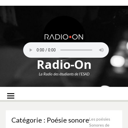
Aller
au
contenu
Radio-On
La Radio des étudiants de l'ESAD
Catégorie :
Poésie sonore
Les poésies
Sonores de