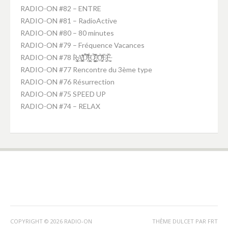
RADIO-ON #82 – ENTRE
RADIO-ON #81 – RadioActive
RADIO-ON #80 – 80 minutes
RADIO-ON #79 – Fréquence Vacances
RADIO-ON #78 R̴͕̭͈͎̥̹̦̀͜A̵̛͚̤̝̥̥͉̘̜͇͒̽͋̑ͅD̵̛͕̗̑̈́̂͑̿́̕Ḯ̵̪̘͕̪͙̘̤̋Ó̷̧̺̙̮͚̫͛̃̀̊̿̚ ̸̼̻͝O̴̭̱͔̖̩̫͈͍̜͊́̓̇͛F̷̞̭̟̖̘̀̒̄F̶̤̠̻̫̲̲̮̗̣̓̈́̌
RADIO-ON #77 Rencontre du 3ème type
RADIO-ON #76 Résurrection
RADIO-ON #75 SPEED UP
RADIO-ON #74 – RELAX
COPYRIGHT © 2026 RADIO-ON
THÈME DULCET PAR
FRT