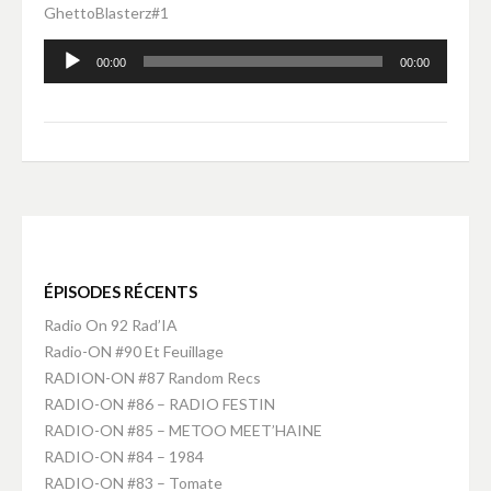
GhettoBlasterz#1
Lecteur
00:00
00:00
audio
ÉPISODES RÉCENTS
Radio On 92 Rad’IA
Radio-ON #90 Et Feuillage
RADION-ON #87 Random Recs
RADIO-ON #86 – RADIO FESTIN
RADIO-ON #85 – METOO MEET’HAINE
RADIO-ON #84 – 1984
RADIO-ON #83 – Tomate