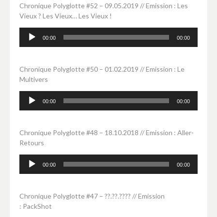
Chronique Polyglotte #52 – 09.05.2019 // Emission : Les
Vieux ? Les Vieux… Les Vieux !
Lecteur
00:00
00:00
audio
Chronique Polyglotte #50 – 01.02.2019 // Emission : Le
Multivers
Lecteur
00:00
00:00
audio
Chronique Polyglotte #48 – 18.10.2018 // Emission : Aller-
Retours
Lecteur
00:00
00:00
audio
Chronique Polyglotte #47 – ??.??.???? // Emission
: PackShot