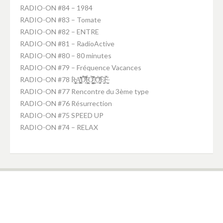
RADIO-ON #84 – 1984
RADIO-ON #83 – Tomate
RADIO-ON #82 – ENTRE
RADIO-ON #81 – RadioActive
RADIO-ON #80 – 80 minutes
RADIO-ON #79 – Fréquence Vacances
RADIO-ON #78 R̴͕̭͈͎̥̹̦̀͜A̵̛͚̤̝̥̥͉̘̜͇͒̽͋̑ͅD̵̛͕̗̑̈́̂͑̿́̕Ḯ̵̪̘͕̪͙̘̤̋Ó̷̧̺̙̮͚̫͛̃̀̊̿̚ ̸̼̻͝O̴̭̱͔̖̩̫͈͍̜͊́̓̇͛F̷̞̭̟̖̘̀̒̄F̶̤̠̻̫̲̲̮̗̣̓̈́̌
RADIO-ON #77 Rencontre du 3ème type
RADIO-ON #76 Résurrection
RADIO-ON #75 SPEED UP
RADIO-ON #74 – RELAX