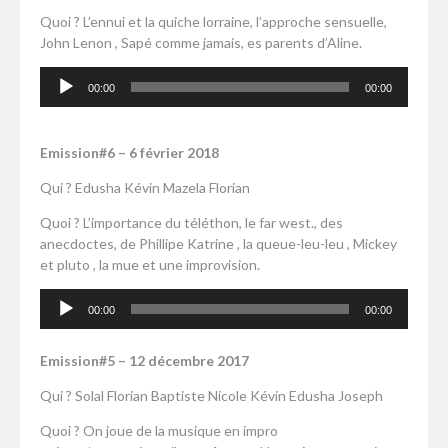
Quoi ? L’ennui et la quiche lorraine, l’approche sensuelle,
John Lenon , Sapé comme jamais, es parents d’Aline.
Lecteur
00:00
00:00
audio
Emission#6 – 6 février 2018
Qui ? Edusha Kévin Mazela Florian
Quoi ? L’importance du téléthon, le far west., des
anecdoctes, de Phillipe Katrine , la queue-leu-leu , Mickey
et pluto , la mue et une improvision.
Lecteur
00:00
00:00
audio
Emission#5 – 12 décembre 2017
Qui ? Solal Florian Baptiste Nicole Kévin Edusha Joseph
Quoi ? On joue de la musique en impro