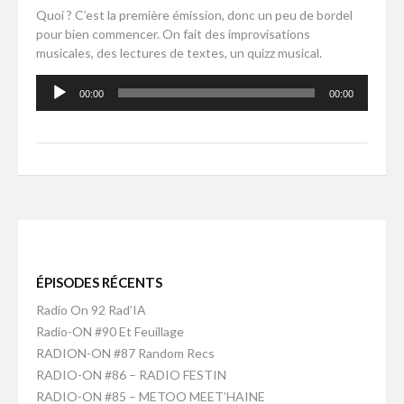
Quoi ? C’est la première émission, donc un peu de bordel
pour bien commencer. On fait des improvisations
musicales, des lectures de textes, un quizz musical.
Lecteur
00:00
00:00
audio
ÉPISODES RÉCENTS
Radio On 92 Rad’IA
Radio-ON #90 Et Feuillage
RADION-ON #87 Random Recs
RADIO-ON #86 – RADIO FESTIN
RADIO-ON #85 – METOO MEET’HAINE