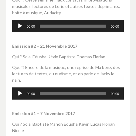
musicales, lectures de Lorie et autres textes déprimants,
boîte à musique, Audacity.
Lecteur
00:00
00:00
audio
Emission #2 – 21 Novembre 2017
Qui ? Solal Edusha Kévin Baptiste Thomas Florian
Quoi ? Encore de la musique, une reprise de Ma benz, des
lectures de textes, du nudisme, et on parle de Jacky le
nain.
Lecteur
00:00
00:00
audio
Emission #1 – 7 Novembre 2017
Qui ? Solal Baptiste Manon Edusha Kévin Lucas Florian
Nicole