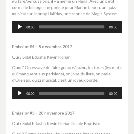
guitare/percussions, il y a même un Hang. Avec un petit
cours de biologie, un poème pour Marine Lepen, un quizz
musical sur Johnny Halliday, une reprise de Magic System.
Lecteur
00:00
00:00
audio
Emission#4 – 5 décembre 2017
Qui ? Solal Edusha Kévin Florian
Quoi ? On essaye de faire guitare/kazou, lectures (les mots
qui manquent aux parisiens), on joue du livre, on parle
d’Orelsan, quizz musical, c’est un joyeux bordel.
Lecteur
00:00
00:00
audio
Emission#3 – 28 novembre 2017
Qui ? Solal Edusha Kévin Florian Nicole Baptiste
Quoi ? Cette semaine : faux contacts, improvisations