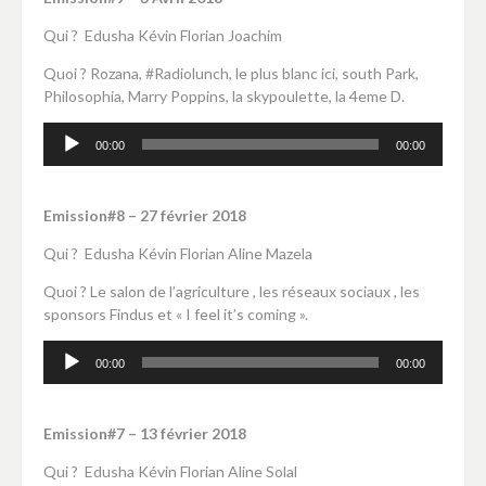
Qui ? Edusha Kévin Florian Joachim
Quoi ? Rozana, #Radiolunch, le plus blanc ici, south Park,
Philosophia, Marry Poppins, la skypoulette, la 4eme D.
Lecteur
00:00
00:00
audio
Emission#8 – 27 février 2018
Qui ? Edusha Kévin Florian Aline Mazela
Quoi ? Le salon de l’agriculture , les réseaux sociaux , les
sponsors Findus et « I feel it’s coming ».
Lecteur
00:00
00:00
audio
Emission#7 – 13 février 2018
Qui ? Edusha Kévin Florian Aline Solal