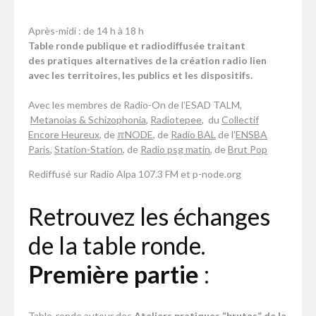
Après-midi : de 14 h à 18 h
Table ronde publique et radiodiffusée traitant
des pratiques alternatives de la création radio lien
avec les territoires, les publics et les dispositifs.
Avec les membres de Radio-On de l’ESAD TALM,
Metanoias & Schizophonia
,
Radiotepee
, du
Collectif
Encore Heureux
, de
ℼNODE
, de
Radio BAL
de l’
ENSBA
Paris
,
Station-Station
, de
Radio psg matin
, de
Brut Pop
Rediffusé sur Radio Alpa 107.3 FM et p-node.org
Retrouvez les échanges
de la table ronde.
Première partie
:
Table-ronde autour des
Ateliers pratiques “brutes” de la