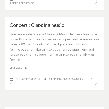
RADIO
,
REPORTAGE
Concert : Clapping music
Une reprise de la pièce Clapping Music de Steve Reich par
Lucas Burtin et Thomas Becka. replique montre suisse nike
air max 90 pas cher nike air max 1 pas cher louboutin
femme pas cher nike air max pas cher replique montre air
jordan pas cher replique montre air max pas cher air max
femme
LIRE LA SUITE
→
28 NOVEMBRE 2013
CLAPPING MUSIC
,
CONCERT
,
STEVE
REICH