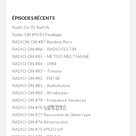
ÉPISODES RÉCENTS
Radio On 92 Rad’IA
Radio-ON #90 Et Feuillage
RADION-ON #87 Random Recs
RADIO-ON #86 – RADIO FESTIN
RADIO-ON #85 – METOO MEET’HAINE
RADIO-ON #84 – 1984
RADIO-ON #83 – Tomate
RADIO-ON #82 – ENTRE
RADIO-ON #81 – RadioActive
RADIO-ON #80 – 80 minutes
RADIO-ON #79 – Fréquence Vacances
RADIO-ON #78 R̴͕̭͈͎̥̹̦̀͜A̵̛͚̤̝̥̥͉̘̜͇͒̽͋̑ͅD̵̛͕̗̑̈́̂͑̿́̕Ḯ̵̪̘͕̪͙̘̤̋Ó̷̧̺̙̮͚̫͛̃̀̊̿̚ ̸̼̻͝O̴̭̱͔̖̩̫͈͍̜͊́̓̇͛F̷̞̭̟̖̘̀̒̄F̶̤̠̻̫̲̲̮̗̣̓̈́̌
RADIO-ON #77 Rencontre du 3ème type
RADIO-ON #76 Résurrection
RADIO-ON #75 SPEED UP