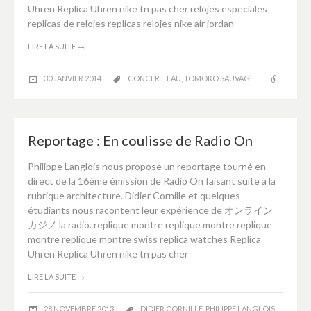
Uhren Replica Uhren nike tn pas cher relojes especiales
replicas de relojes replicas relojes nike air jordan
LIRE LA SUITE
→
30 JANVIER 2014
CONCERT
,
EAU
,
TOMOKO SAUVAGE
Reportage : En coulisse de Radio On
Philippe Langlois nous propose un reportage tourné en
direct de la 16ème émission de Radio On faisant suite à la
rubrique architecture. Didier Cornille et quelques
étudiants nous racontent leur expérience de オンライン
カジノ la radio. replique montre replique montre replique
montre replique montre swiss replica watches Replica
Uhren Replica Uhren nike tn pas cher
LIRE LA SUITE
→
28 NOVEMBRE 2013
DIDIER CORNILLE
,
PHILIPPE LANGLOIS
,