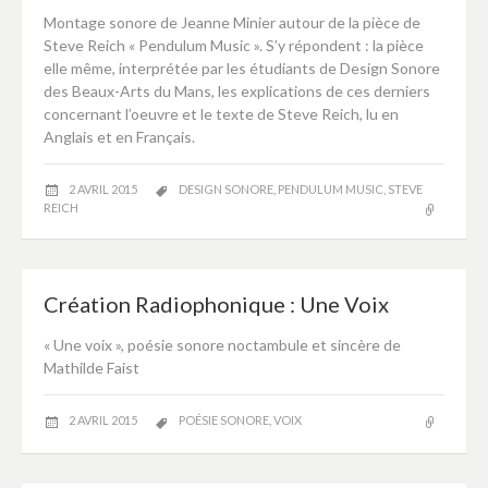
Montage sonore de Jeanne Minier autour de la pièce de
Steve Reich « Pendulum Music ». S’y répondent : la pièce
elle même, interprétée par les étudiants de Design Sonore
des Beaux-Arts du Mans, les explications de ces derniers
concernant l’oeuvre et le texte de Steve Reich, lu en
Anglais et en Français.
2 AVRIL 2015
DESIGN SONORE
,
PENDULUM MUSIC
,
STEVE
REICH
Création Radiophonique : Une Voix
« Une voix », poésie sonore noctambule et sincère de
Mathilde Faist
2 AVRIL 2015
POÉSIE SONORE
,
VOIX