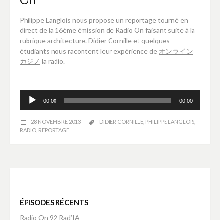
Philippe Langlois nous propose un reportage tourné en
direct de la 16ème émission de Radio On faisant suite à la
rubrique architecture. Didier Cornille et quelques
étudiants nous racontent leur expérience de
オンライン
カジノ
la radio.
replique montre
replique montre
Lecteur
replique montre
00:00
00:00
audio
replique montre
swiss replica watches
28 NOVEMBRE 2013
DIDIER CORNILLE
,
PHILIPPE LANGLOIS
,
Replica Uhren
RADIO
,
REPORTAGE
Replica Uhren
nike tn pas cher
relojes especiales
replicas de relojes
replicas relojes
nike air jordan pas cher
relojes especiales
ÉPISODES RÉCENTS
replique montre
Radio On 92 Rad’IA