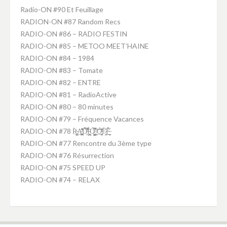
replique montre
Radio-ON #90 Et Feuillage
nike air max pas cher
RADION-ON #87 Random Recs
RADIO-ON #86 – RADIO FESTIN
RADIO-ON #85 – METOO MEET’HAINE
RADIO-ON #84 – 1984
RADIO-ON #83 – Tomate
RADIO-ON #82 – ENTRE
RADIO-ON #81 – RadioActive
RADIO-ON #80 – 80 minutes
RADIO-ON #79 – Fréquence Vacances
RADIO-ON #78 R̴͕̭͈͎̥̹̦̀͜A̵̛͚̤̝̥̥͉̘̜͇͒̽͋̑ͅD̵̛͕̗̑̈́̂͑̿́̕Ḯ̵̪̘͕̪͙̘̤̋Ó̷̧̺̙̮͚̫͛̃̀̊̿̚ ̸̼̻͝O̴̭̱͔̖̩̫͈͍̜͊́̓̇͛F̷̞̭̟̖̘̀̒̄F̶̤̠̻̫̲̲̮̗̣̓̈́̌
RADIO-ON #77 Rencontre du 3ème type
RADIO-ON #76 Résurrection
RADIO-ON #75 SPEED UP
RADIO-ON #74 – RELAX