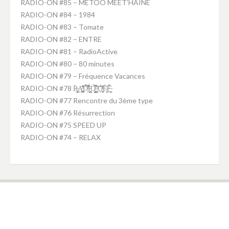
RADIO-ON #85 – METOO MEET’HAINE
gucci outlet online
RADIO-ON #84 – 1984
nike air max pas cher
RADIO-ON #83 – Tomate
RADIO-ON #82 – ENTRE
RADIO-ON #81 – RadioActive
RADIO-ON #80 – 80 minutes
RADIO-ON #79 – Fréquence Vacances
RADIO-ON #78 R̴͕̭͈͎̥̹̦̀͜A̵̛͚̤̝̥̥͉̘̜͇͒̽͋̑ͅD̵̛͕̗̑̈́̂͑̿́̕Ḯ̵̪̘͕̪͙̘̤̋Ó̷̧̺̙̮͚̫͛̃̀̊̿̚ ̸̼̻͝O̴̭̱͔̖̩̫͈͍̜͊́̓̇͛F̷̞̭̟̖̘̀̒̄F̶̤̠̻̫̲̲̮̗̣̓̈́̌
RADIO-ON #77 Rencontre du 3ème type
RADIO-ON #76 Résurrection
RADIO-ON #75 SPEED UP
RADIO-ON #74 – RELAX