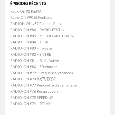
ÉPISODES RÉCENTS
Radio On 92 Rad’IA
Radio-ON #90 Et Feuillage
RADION-ON #87 Random Recs
RADIO-ON #86 – RADIO FESTIN
RADIO-ON #85 – METOO MEET’HAINE
RADIO-ON #84 – 1984
RADIO-ON #83 – Tomate
RADIO-ON #82 – ENTRE
RADIO-ON #81 – RadioActive
RADIO-ON #80 – 80 minutes
RADIO-ON #79 – Fréquence Vacances
RADIO-ON #78 R̴͕̭͈͎̥̹̦̀͜A̵̛͚̤̝̥̥͉̘̜͇͒̽͋̑ͅD̵̛͕̗̑̈́̂͑̿́̕Ḯ̵̪̘͕̪͙̘̤̋Ó̷̧̺̙̮͚̫͛̃̀̊̿̚ ̸̼̻͝O̴̭̱͔̖̩̫͈͍̜͊́̓̇͛F̷̞̭̟̖̘̀̒̄F̶̤̠̻̫̲̲̮̗̣̓̈́̌
RADIO-ON #77 Rencontre du 3ème type
RADIO-ON #76 Résurrection
RADIO-ON #75 SPEED UP
RADIO-ON #74 – RELAX