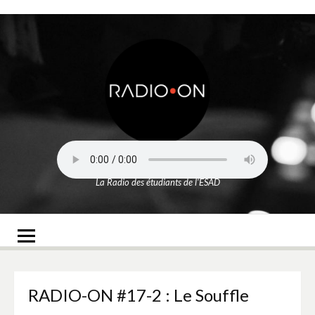
Aller
au
contenu
Radio-On
La Radio des étudiants de l'ESAD
RADIO-ON #17-2 : Le Souffle