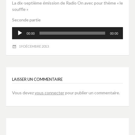
La dix-septième émission de Radio On avec pour thème « le
souffle »
Seconde partie
Lecteur
00:00
00:00
audio
19 DÉCEMBRE 2013
LAISSER UN COMMENTAIRE
Vous devez
vous connecter
pour publier un commentaire.