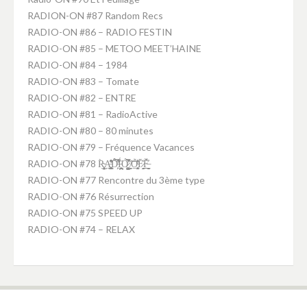
RADION-ON #87 Random Recs
RADIO-ON #86 – RADIO FESTIN
RADIO-ON #85 – METOO MEET’HAINE
RADIO-ON #84 – 1984
RADIO-ON #83 – Tomate
RADIO-ON #82 – ENTRE
RADIO-ON #81 – RadioActive
RADIO-ON #80 – 80 minutes
RADIO-ON #79 – Fréquence Vacances
RADIO-ON #78 R̴͕̭͈͎̥̹̦̀͜A̵̛͚̤̝̥̥͉̘̜͇͒̽͋̑ͅD̵̛͕̗̑̈́̂͑̿́̕Ḯ̵̪̘͕̪͙̘̤̋Ó̷̧̺̙̮͚̫͛̃̀̊̿̚ ̸̼̻͝O̴̭̱͔̖̩̫͈͍̜͊́̓̇͛F̷̞̭̟̖̘̀̒̄F̶̤̠̻̫̲̲̮̗̣̓̈́̌
RADIO-ON #77 Rencontre du 3ème type
RADIO-ON #76 Résurrection
RADIO-ON #75 SPEED UP
RADIO-ON #74 – RELAX