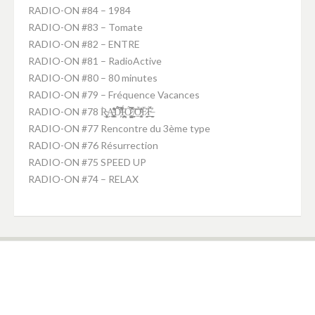
RADIO-ON #84 – 1984
RADIO-ON #83 – Tomate
RADIO-ON #82 – ENTRE
RADIO-ON #81 – RadioActive
RADIO-ON #80 – 80 minutes
RADIO-ON #79 – Fréquence Vacances
RADIO-ON #78 R̴͕̭͈͎̥̹̦̀͜A̵̛͚̤̝̥̥͉̘̜͇͒̽͋̑ͅD̵̛͕̗̑̈́̂͑̿́̕Ḯ̵̪̘͕̪͙̘̤̋Ó̷̧̺̙̮͚̫͛̃̀̊̿̚ ̸̼̻͝O̴̭̱͔̖̩̫͈͍̜͊́̓̇͛F̷̞̭̟̖̘̀̒̄F̶̤̠̻̫̲̲̮̗̣̓̈́̌
RADIO-ON #77 Rencontre du 3ème type
RADIO-ON #76 Résurrection
RADIO-ON #75 SPEED UP
RADIO-ON #74 – RELAX