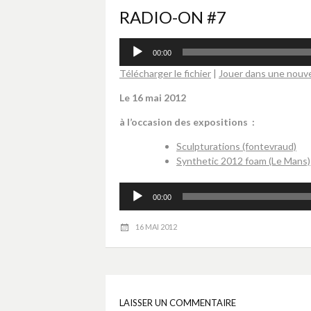
RADIO-ON #7
Lecteur
00:00
audio
Télécharger le fichier
|
Jouer dans une nouve
Le 16 mai 2012
à l’occasion des expositions :
Sculpturations (fontevraud)
Synthetic 2012 foam (Le Mans)
Lecteur
00:00
audio
16 MAI 2012
LAISSER UN COMMENTAIRE