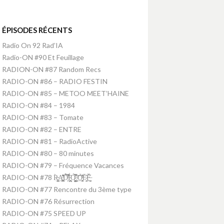
ÉPISODES RÉCENTS
Radio On 92 Rad’IA
Radio-ON #90 Et Feuillage
RADION-ON #87 Random Recs
RADIO-ON #86 – RADIO FESTIN
RADIO-ON #85 – METOO MEET’HAINE
RADIO-ON #84 – 1984
RADIO-ON #83 – Tomate
RADIO-ON #82 – ENTRE
RADIO-ON #81 – RadioActive
RADIO-ON #80 – 80 minutes
RADIO-ON #79 – Fréquence Vacances
RADIO-ON #78 R̴͕̭͈͎̥̹̦̀͜A̵̛͚̤̝̥̥͉̘̜͇͒̽͋̑ͅD̵̛͕̗̑̈́̂͑̿́̕Ḯ̵̪̘͕̪͙̘̤̋Ó̷̧̺̙̮͚̫͛̃̀̊̿̚ ̸̼̻͝O̴̭̱͔̖̩̫͈͍̜͊́̓̇͛F̷̞̭̟̖̘̀̒̄F̶̤̠̻̫̲̲̮̗̣̓̈́̌
RADIO-ON #77 Rencontre du 3ème type
RADIO-ON #76 Résurrection
RADIO-ON #75 SPEED UP